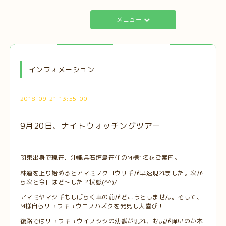
メニュー
インフォメーション
2018-09-21 13:55:00
9月20日、ナイトウォッチングツアー
関東出身で現在、沖縄県石垣島在住のM様1名をご案内。
林道を上り始めるとアマミノクロウサギが早速現れました。次か
ら次と今日はど～した？状態(^^)/
アマミヤマシギもしばらく車の前がどこうとしません。そして、
M様自らリュウキュウコノハズクを発見し大喜び！
復路ではリュウキュウイノシシの幼獣が現れ、お尻が痒いのか木