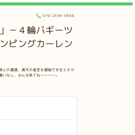
070-2393-0638
」－４輪バギーツ
ンピングカーレン
鳥との遭遇、満天の星空を堪能できるエキサ
違いなし、みんな来てね～～～～。