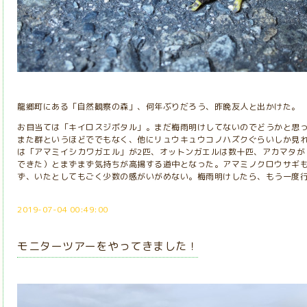
龍郷町にある「自然観察の森」、何年ぶりだろう、昨晩友人と出かけた。
お目当ては「キイロスジボタル」。まだ梅雨明けしてないのでどうかと思
また群というほどででもなく、他にリュウキュウコノハズクぐらいしか見
は「アマミイシカワガエル」が2匹、オットンガエルは数十匹、アカマタが
できた）とまずまず気持ちが高揚する道中となった。アマミノクロウサギ
ず、いたとしてもごく少数の感がいがめない。梅雨明けしたら、もう一度
2019-07-04 00:49:00
モニターツアーをやってきました！