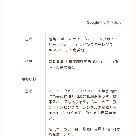
店名
奄美 バギー＆ナイトウォッチングガイド
サービスと「キャンピングカーレンタ
ル"わいてぃ～奄美”」
住所
鹿児島県 大島郡龍郷町赤尾木181-1 （み
～まん奄美隣り）
最寄り駅
道順
※ナイトウォッチングツアーの集合場所
は奄美市住用町和瀬の和瀬漁港です。駐
車スペースもあります。バギーツアー及
びキャンピングカーレンタルは龍郷町赤
尾木181になります。み～まん奄美向か
い。
※バギーツアーは、龍郷町赤尾木181-1か
ら発着します。