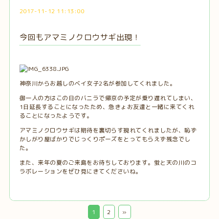
2017-11-12 11:13:00
今回もアマミノクロウサギ出現！
神奈川からお越しのベイ女子2名が参加してくれました。
御一人の方はこの日のバニラで帰京の予定が乗り遅れてしまい、
1日延長することになったため、急きょお友達と一緒に来てくれ
ることになったようです。
アマミノクロウサギは期待を裏切らす現れてくれましたが、恥ず
かしがり屋ばかりでじっくりポーズをとってもらえず残念でし
た。
また、来年の夏のご来島をお待ちしております。蛍と天の川のコ
ラボレーションをぜひ見にきてくださいね。
1
2
»