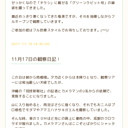
せっかくなので「チラシ」に載せる「グリーンラビット号」の雄
姿を撮ってきました。
最近めっきり寒くなってきた奄美ですが、それを我慢しながらフ
ルオープンで観察していきます。
ご参加の際はフル防寒スタイルでお待ちしております。(^^)/
2017-11-18 14:35:00
11月17日の観察日記！
この日は朝から雨模様。夕方近くからは本降りとなり、観察ツア
ーには相当厳しい天候でしたが、
沖縄の「琉球新報社」の記者とカメラマンの2名からの依頼で、
実施することになりました。
山に入り始めると、雨足はさらに強くなり、それでもお二人はプ
ロ根性でモダマやアマミハナサキガエルを撮影していました。
そんな時、車の３０Ｍほど先にの路上に豪雨の中、成獣のクロウ
サギが現れました。カメラマンさんはここぞとばかりにシャッタ