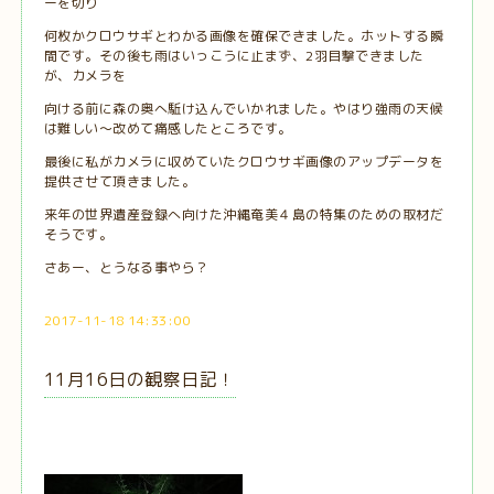
ーを切り
何枚かクロウサギとわかる画像を確保できました。ホットする瞬
間です。その後も雨はいっこうに止まず、2羽目撃できました
が、カメラを
向ける前に森の奥へ駈け込んでいかれました。やはり強雨の天候
は難しい～改めて痛感したところです。
最後に私がカメラに収めていたクロウサギ画像のアップデータを
提供させて頂きました。
来年の世界遺産登録へ向けた沖縄奄美４島の特集のための取材だ
そうです。
さあー、とうなる事やら？
2017-11-18 14:33:00
11月16日の観察日記！