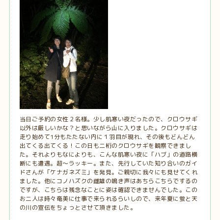
当日ご予約の女性２名様。少し肌寒い夜だったので、クロウサギ
以外は厳しいかな？と思いながら山に入りました。クロウサギは
走り始めて1分もたたない内に１羽目が現れ、その後もどんどん
出てくる出てくる！この日も二桁のクロウサギを観察できまし
た。それよりもなによりも、こんな肌寒い夜に「ハブ」の道路横
断にも遭遇。超～ラッキー。また、先行していた知り合いのガイ
ドさんが「ケナガネズミ」を発見。ご親切に我々にも見せてくれ
ました。他にコノハズクの雌雄の鳴き声はあちらこちらでするの
ですが、こちらは残念なことに姿は確認できませんでした。この
お二人は時々奄美に仕事で来られるらいしので、来年夏に蛍と天
の川の宣伝をちょっとさせて頂きました。