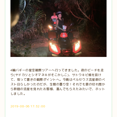
4輪バギーの星空観察ツアーへ行ってきました。夜のビーチを走
り(ヤドカリとシオマネキがそこかしこ)、サトウキビ畑を抜け
て、取って置きの観察ポイントへ。今晩はペルセウス流星群のベ
スト日らしかったのだが、生憎の曇り空！それでも雲の切れ間か
ら数個の流星を見れたお客様、喜んでもらえたみたいで、ホット
しました。
2019-08-06 17:32:00