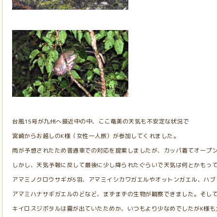
台風15号が九州へ接近中の中、ここ奄美の天気も不安定な状況で
宮崎からお越しのK様（女性一人旅）が参加してくれました。
雨が予想されたため普通車での対応を提案しましたが、カッパ着てオープ
しかし、天気予報に反して最後に少し降られたぐらいで天気は何とかもっ
アマミノクロウサギが5羽、アマミイシカワガエルやオットンガエル、ハブ
アマミハナサギガエルのどなど、まずまずの生物が観察できました。そし
キイロスジボタルは霧が出ていたためか、いつもより少なめでしたがK様も