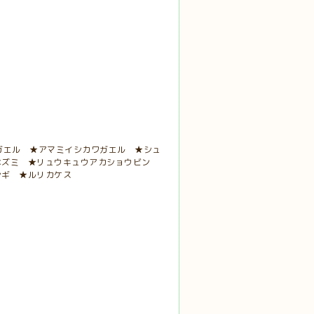
ガエル ★アマミイシカワガエル ★シュ
ネズミ ★リュウキュウアカショウビン
シギ ★ルリカケス