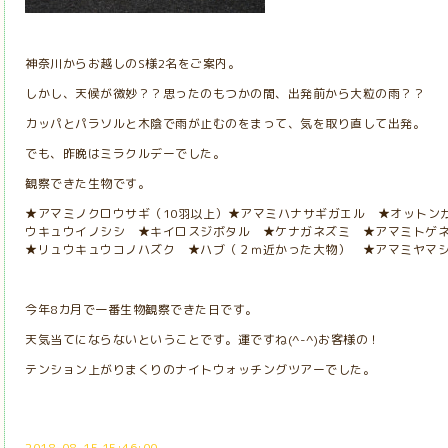
神奈川からお越しのS様2名をご案内。
しかし、天候が微妙？？思ったのもつかの間、出発前から大粒の雨？？
カッパとパラソルと木陰で雨が止むのをまって、気を取り直して出発。
でも、昨晩はミラクルデーでした。
観察できた生物です。
★アマミノクロウサギ（10羽以上）★アマミハナサギガエル ★オットン
ウキュウイノシシ ★キイロスジボタル ★ケナガネズミ ★アマミトゲ
★リュウキュウコノハズク ★ハブ（２ｍ近かった大物） ★アマミヤマ
今年8カ月で一番生物観察できた日です。
天気当てにならないということです。運ですね(^-^)お客様の！
テンション上がりまくりのナイトウォッチングツアーでした。
2018-08-15 15:46:00