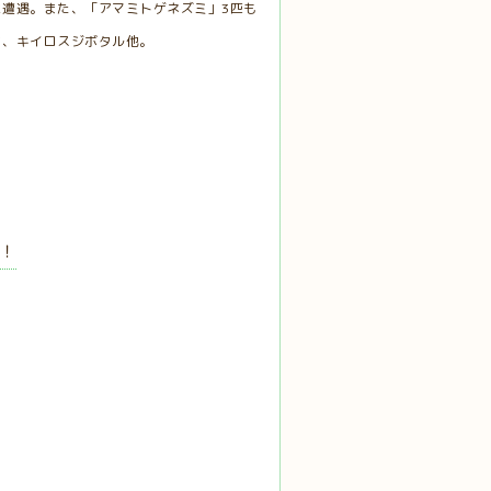
遭遇。また、「アマミトゲネズミ」3匹も
ク、キイロスジボタル他。
り！