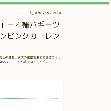
070-2393-0638
」－４輪バギーツ
ンピングカーレン
鳥との遭遇、満天の星空を堪能できるエキサ
違いなし、みんな来てね～～～～。