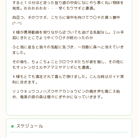
すると１０分ほど走った登り道の中央になにやら黒く丸い物体を
発見。おおおおおお・・・早くもウサギと遭遇。
尚且つ、そのウサギ、こちらに背中を向けてウ〇チの真っ最中
(^-^)
Ｋ様が携帯動画を取りながら近づいても逃げる気配なし。２ｍ手
前にきたとこでようやくウ〇チが終わったのか
ふと我に返ると我々の気配に気づき、一目散に森へと消えていき
ました。
その後も、ちょこちょことクロウサギたちが姿を現し、その他に
もオットンガエルやアマミヤマシギにも遭遇。
Ｋ様もとても満足されて喜んで頂けました。こんな時はガイド冥
利に尽きます。
リュウキュウコノハズクやアカショウビンの鳴き声も聞こえ始
め、奄美の夜の森は増々にぎやかになっていきます。
スケジュール