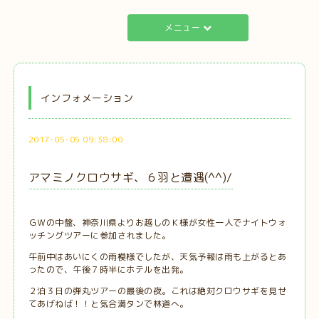
メニュー
インフォメーション
2017-05-05 09:38:00
アマミノクロウサギ、６羽と遭遇(^^)/
ＧＷの中盤、神奈川県よりお越しのＫ様が女性一人でナイトウォ
ッチングツアーに参加されました。
午前中はあいにくの雨模様でしたが、天気予報は雨も上がるとあ
ったので、午後７時半にホテルを出発。
２泊３日の弾丸ツアーの最後の夜。これは絶対クロウサギを見せ
てあげねば！！と気合満タンで林道へ。